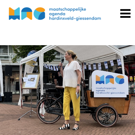
Spring
naar
inhoud