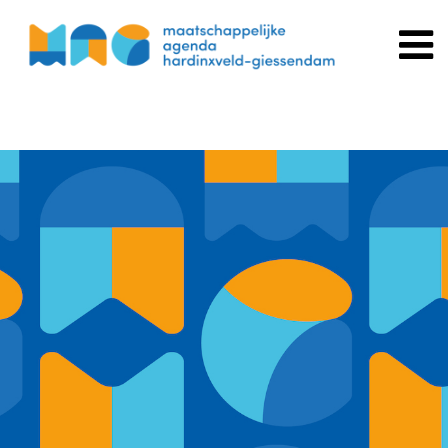
Spring
naar
inhoud